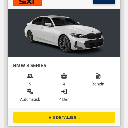
BMW 3 SERIES
group
business_center
local_gas_station
5
4
Benzin
miscellaneous_services
login
Automatisk
4 Dør
VIS DETALJER...