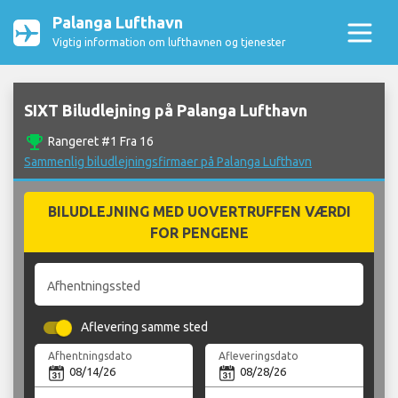
Palanga Lufthavn
Vigtig information om lufthavnen og tjenester
SIXT Biludlejning på Palanga Lufthavn
emoji_events
Rangeret #1 Fra 16
Sammenlig biludlejningsfirmaer på Palanga Lufthavn
BILUDLEJNING MED UOVERTRUFFEN VÆRDI
FOR PENGENE
Afhentningssted
Aflevering samme sted
Afhentningsdato
Afleveringsdato