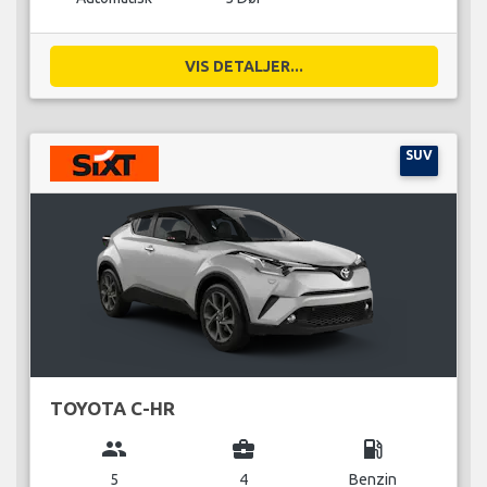
VIS DETALJER...
SUV
TOYOTA C-HR
group
business_center
local_gas_station
5
4
Benzin