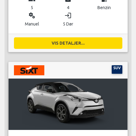
5
4
Benzin
miscellaneous_services
login
Manuel
5 Dør
VIS DETALJER...
SUV