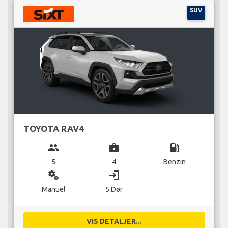
SUV
TOYOTA RAV4
group
business_center
local_gas_station
5
4
Benzin
miscellaneous_services
login
Manuel
5 Dør
VIS DETALJER...