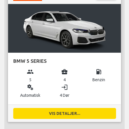
BMW 5 SERIES
group
business_center
local_gas_station
5
4
Benzin
miscellaneous_services
login
Automatisk
4 Dør
VIS DETALJER...