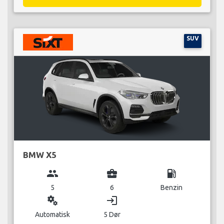
SUV
BMW X5
group
business_center
local_gas_station
5
6
Benzin
miscellaneous_services
login
Automatisk
5 Dør