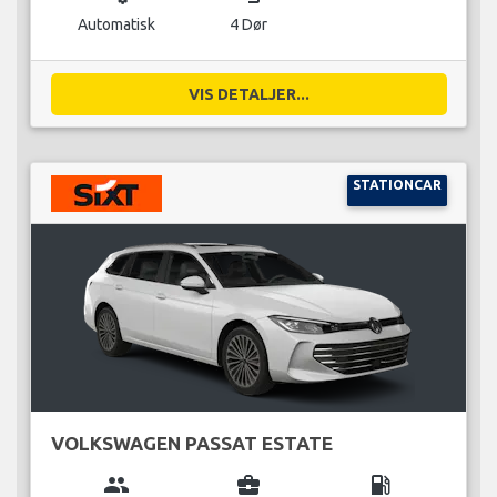
Automatisk
4 Dør
VIS DETALJER...
STATIONCAR
VOLKSWAGEN PASSAT ESTATE
group
business_center
local_gas_station