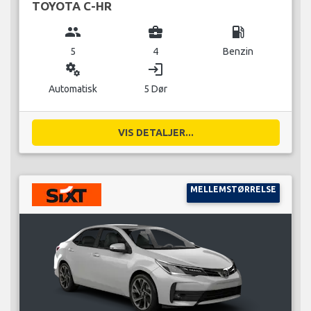
TOYOTA C-HR
group
business_center
local_gas_station
5
4
Benzin
miscellaneous_services
login
Automatisk
5 Dør
VIS DETALJER...
MELLEMSTØRRELSE