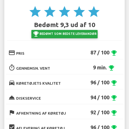
star
star
star
star
star
Bedømt 9,3 ud af 10
emoji_events
BEDØMT SOM BEDSTE LEVERANDØR
credit_card
87 / 100
emoji_events
PRIS
timer
9 min.
emoji_events
GENNEMSN. VENT
directions_car
96 / 100
emoji_events
KØRETØJETS KVALITET
room_service
94 / 100
emoji_events
DISKSERVICE
flag
92 / 100
emoji_events
AFHENTNING AF KØRETØJ
beenhere
96 / 100
emoji_events
AFLEVERING AF KØRETØJ