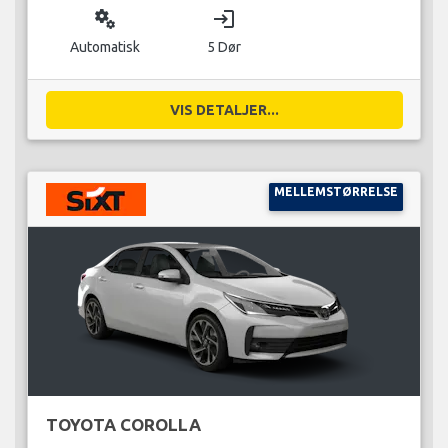
miscellaneous_services
login
Automatisk
5 Dør
VIS DETALJER...
MELLEMSTØRRELSE
TOYOTA COROLLA