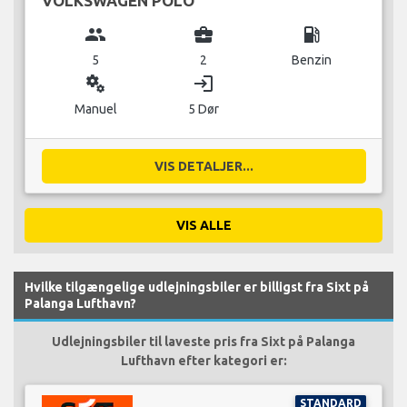
VOLKSWAGEN POLO
group
business_center
local_gas_station
5
2
Benzin
miscellaneous_services
login
Manuel
5 Dør
VIS DETALJER...
VIS ALLE
Hvilke tilgængelige udlejningsbiler er billigst fra Sixt på
Palanga Lufthavn?
Udlejningsbiler til laveste pris fra Sixt på Palanga
Lufthavn efter kategori er:
STANDARD