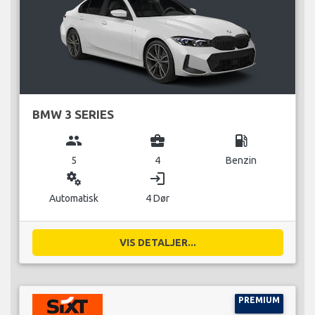
BMW 3 SERIES
group
business_center
local_gas_station
5
4
Benzin
miscellaneous_services
login
Automatisk
4 Dør
VIS DETALJER...
PREMIUM