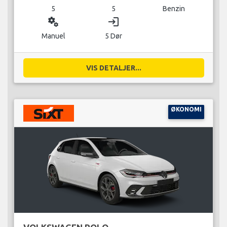
5
5
Benzin
miscellaneous_services
login
Manuel
5 Dør
VIS DETALJER...
ØKONOMI