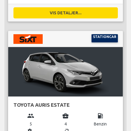
VIS DETALJER...
STATIONCAR
TOYOTA AURIS ESTATE
group
business_center
local_gas_station
5
4
Benzin