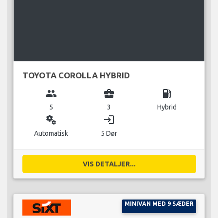
TOYOTA COROLLA HYBRID
group
business_center
local_gas_station
5
3
Hybrid
miscellaneous_services
login
Automatisk
5 Dør
VIS DETALJER...
MINIVAN MED 9 SÆDER