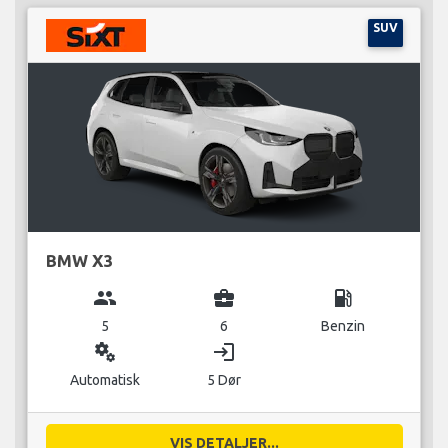
SUV
BMW X3
group
business_center
local_gas_station
5
6
Benzin
miscellaneous_services
login
Automatisk
5 Dør
VIS DETALJER...