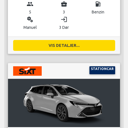
group
business_center
local_gas_station
5
3
Benzin
miscellaneous_services
login
Manuel
3 Dør
VIS DETALJER...
STATIONCAR