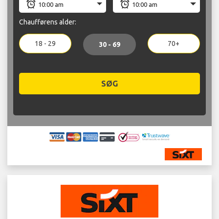
Chaufførens alder:
18 - 29
70+
30 - 69
SØG