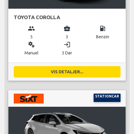
TOYOTA COROLLA
group
business_center
local_gas_station
5
3
Benzin
miscellaneous_services
login
Manuel
3 Dør
VIS DETALJER...
STATIONCAR