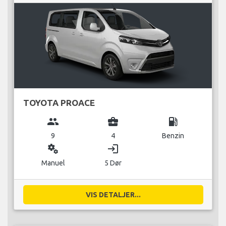
TOYOTA PROACE
group
business_center
local_gas_station
9
4
Benzin
miscellaneous_services
login
Manuel
5 Dør
VIS DETALJER...