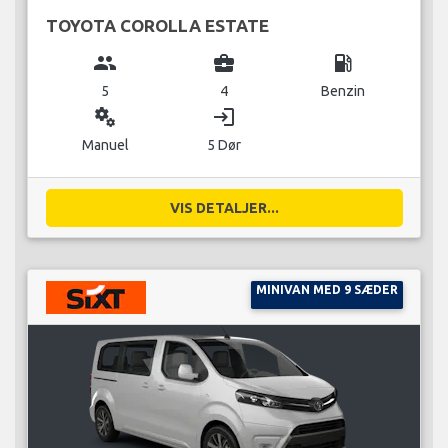
TOYOTA COROLLA ESTATE
group
business_center
local_gas_station
5
4
Benzin
miscellaneous_services
login
Manuel
5 Dør
VIS DETALJER...
MINIVAN MED 9 SÆDER