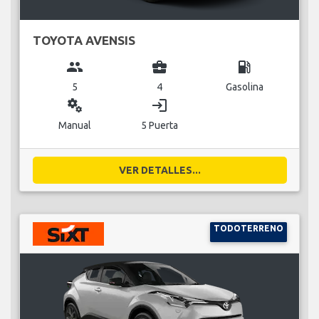
TOYOTA AVENSIS
group
business_center
local_gas_station
5
4
Gasolina
miscellaneous_services
login
Manual
5 Puerta
VER DETALLES...
TODOTERRENO