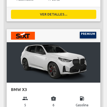
VER DETALLES...
PREMIUM
BMW X3
group
business_center
local_gas_station
5
6
Gasolina