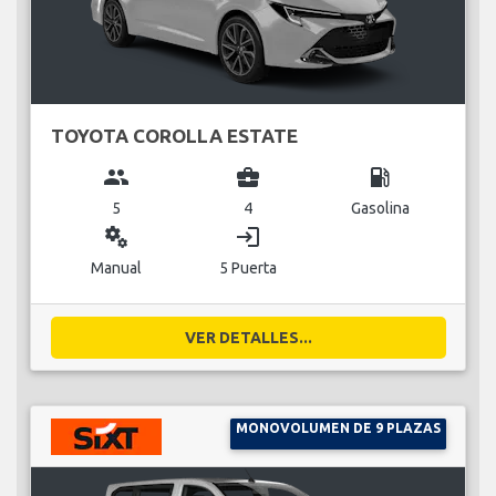
TOYOTA COROLLA ESTATE
group
business_center
local_gas_station
5
4
Gasolina
miscellaneous_services
login
Manual
5 Puerta
VER DETALLES...
MONOVOLUMEN DE 9 PLAZAS