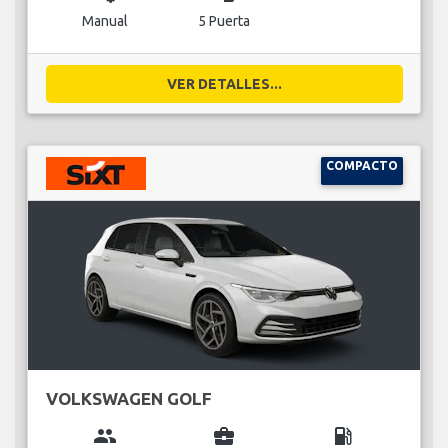
Manual
5 Puerta
VER DETALLES...
COMPACTO
VOLKSWAGEN GOLF
group
business_center
local_gas_station