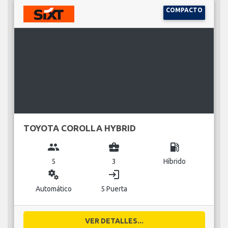
COMPACTO
TOYOTA COROLLA HYBRID
group
business_center
local_gas_station
5
3
Híbrido
miscellaneous_services
login
Automático
5 Puerta
VER DETALLES...