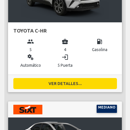
TOYOTA C-HR
group
business_center
local_gas_station
5
4
Gasolina
miscellaneous_services
login
Automático
5 Puerta
VER DETALLES...
MEDIANO