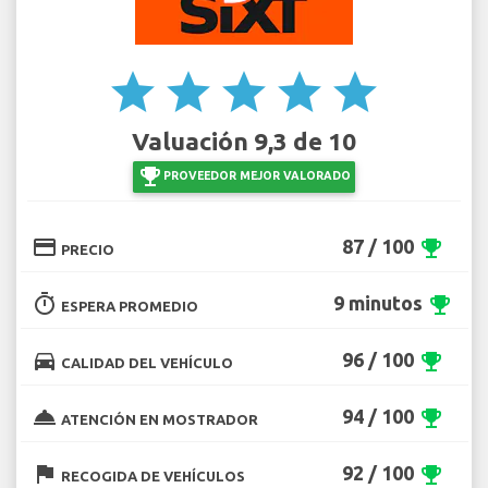
star
star
star
star
star
Valuación 9,3 de 10
emoji_events
PROVEEDOR MEJOR VALORADO
credit_card
87 / 100
emoji_events
PRECIO
timer
9 minutos
emoji_events
ESPERA PROMEDIO
directions_car
96 / 100
emoji_events
CALIDAD DEL VEHÍCULO
room_service
94 / 100
emoji_events
ATENCIÓN EN MOSTRADOR
flag
92 / 100
emoji_events
RECOGIDA DE VEHÍCULOS