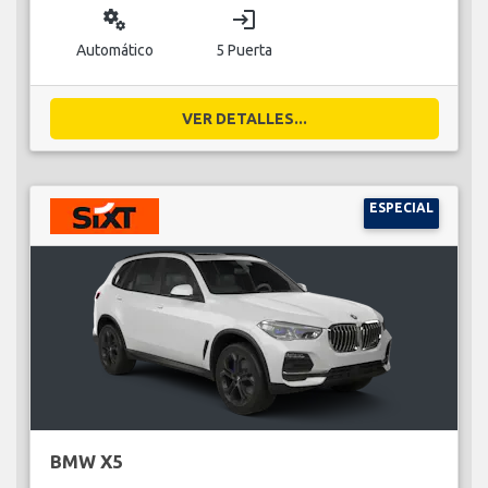
miscellaneous_services
login
Automático
5 Puerta
VER DETALLES...
ESPECIAL
BMW X5