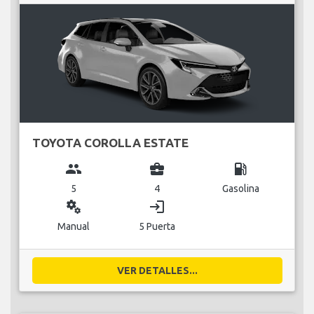
TOYOTA COROLLA ESTATE
group
business_center
local_gas_station
5
4
Gasolina
miscellaneous_services
login
Manual
5 Puerta
VER DETALLES...