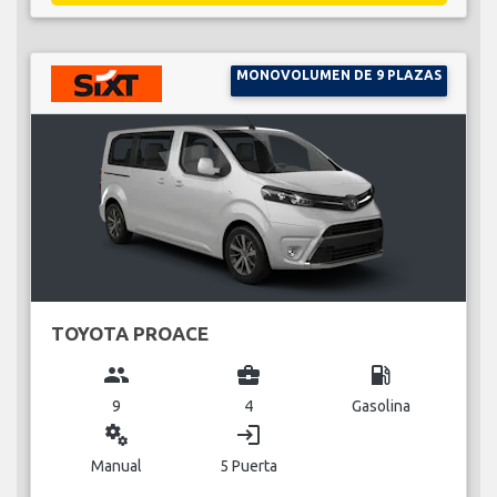
MONOVOLUMEN DE 9 PLAZAS
TOYOTA PROACE
group
business_center
local_gas_station
9
4
Gasolina
miscellaneous_services
login
Manual
5 Puerta