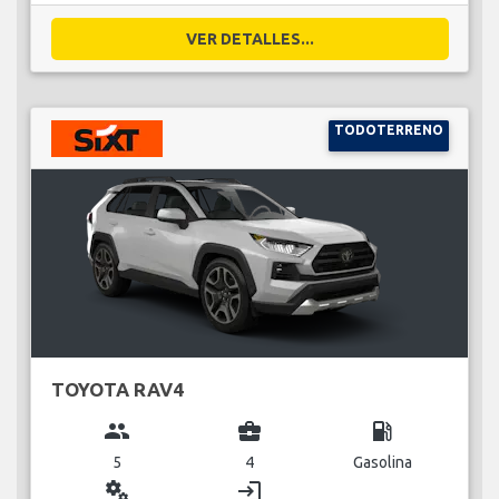
VER DETALLES...
TODOTERRENO
TOYOTA RAV4
group
business_center
local_gas_station
5
4
Gasolina
miscellaneous_services
login