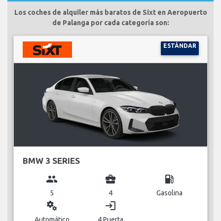
Los coches de alquiler más baratos de Sixt en Aeropuerto
de Palanga por cada categoría son:
ESTÁNDAR
BMW 3 SERIES
group
business_center
local_gas_station
5
4
Gasolina
miscellaneous_services
login
Automático
4 Puerta