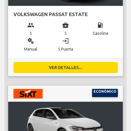
VOLKSWAGEN PASSAT ESTATE
group
business_center
local_gas_station
5
5
Gasolina
miscellaneous_services
login
Manual
5 Puerta
VER DETALLES...
ECONÓMICO