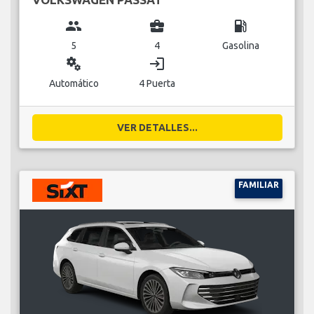
group
business_center
local_gas_station
5
4
Gasolina
miscellaneous_services
login
Automático
4 Puerta
VER DETALLES...
FAMILIAR