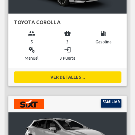
TOYOTA COROLLA
group
business_center
local_gas_station
5
3
Gasolina
miscellaneous_services
login
Manual
3 Puerta
VER DETALLES...
FAMILIAR