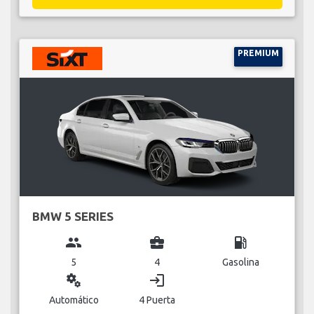
PREMIUM
BMW 5 SERIES
group
business_center
local_gas_station
5
4
Gasolina
miscellaneous_services
login
Automático
4 Puerta