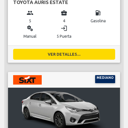
TOYOTA AURIS ESTATE
group
business_center
local_gas_station
5
4
Gasolina
miscellaneous_services
login
Manual
5 Puerta
VER DETALLES...
MEDIANO