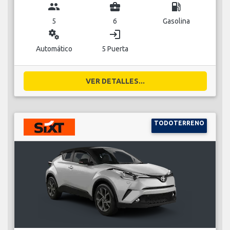
group
business_center
local_gas_station
5
6
Gasolina
miscellaneous_services
login
Automático
5 Puerta
VER DETALLES...
TODOTERRENO