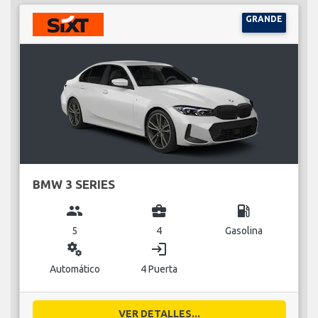
GRANDE
BMW 3 SERIES
group
business_center
local_gas_station
5
4
Gasolina
miscellaneous_services
login
Automático
4 Puerta
VER DETALLES...