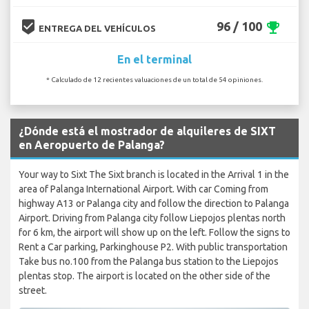
beenhere
96 / 100
emoji_events
ENTREGA DEL VEHÍCULOS
En el terminal
* Calculado de 12 recientes valuaciones de un total de 54 opiniones.
¿Dónde está el mostrador de alquileres de SIXT
en Aeropuerto de Palanga?
Your way to Sixt The Sixt branch is located in the Arrival 1 in the
area of Palanga International Airport. With car Coming from
highway A13 or Palanga city and follow the direction to Palanga
Airport. Driving from Palanga city follow Liepojos plentas north
for 6 km, the airport will show up on the left. Follow the signs to
Rent a Car parking, Parkinghouse P2. With public transportation
Take bus no.100 from the Palanga bus station to the Liepojos
plentas stop. The airport is located on the other side of the
street.