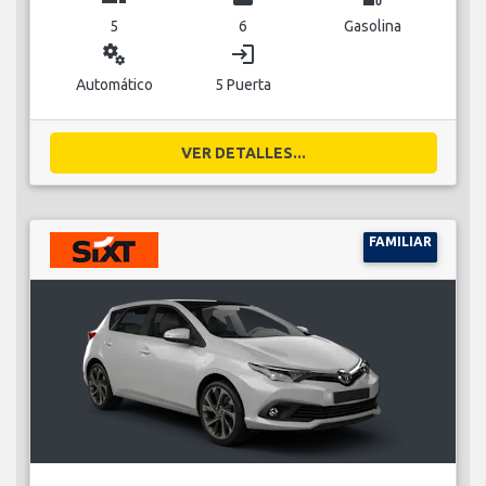
5
6
Gasolina
miscellaneous_services
login
Automático
5 Puerta
VER DETALLES...
FAMILIAR