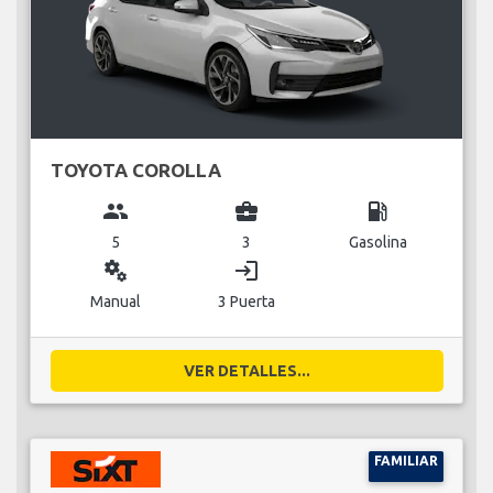
TOYOTA COROLLA
group
business_center
local_gas_station
5
3
Gasolina
miscellaneous_services
login
Manual
3 Puerta
VER DETALLES...
FAMILIAR