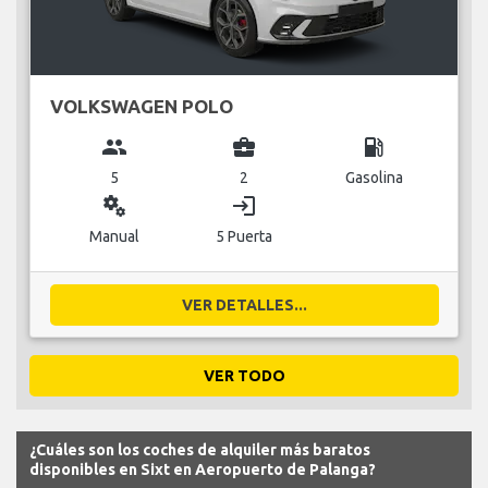
VOLKSWAGEN POLO
group
business_center
local_gas_station
5
2
Gasolina
miscellaneous_services
login
Manual
5 Puerta
VER DETALLES...
VER TODO
¿Cuáles son los coches de alquiler más baratos
disponibles en Sixt en Aeropuerto de Palanga?