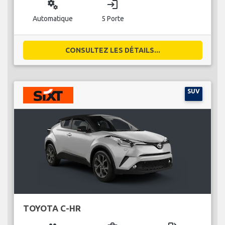
miscellaneous_services
login
Automatique
5 Porte
CONSULTEZ LES DÉTAILS...
SUV
TOYOTA C-HR