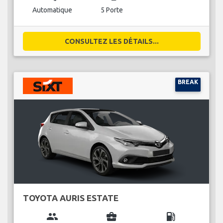
Automatique
5 Porte
CONSULTEZ LES DÉTAILS...
BREAK
TOYOTA AURIS ESTATE
group
business_center
local_gas_station