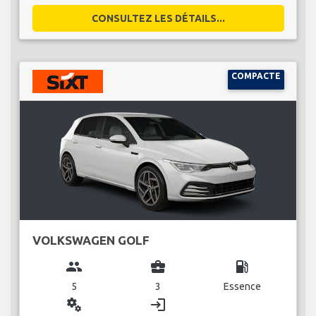
CONSULTEZ LES DÉTAILS...
COMPACTE
VOLKSWAGEN GOLF
group
business_center
local_gas_station
5
3
Essence
miscellaneous_services
login