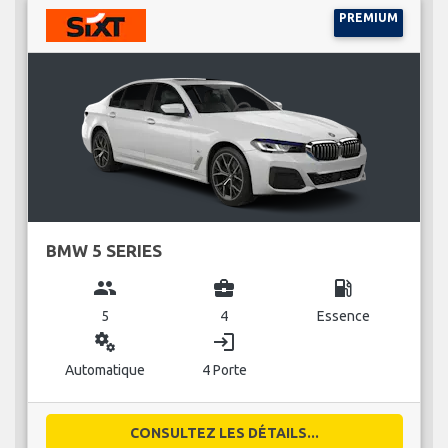
PREMIUM
BMW 5 SERIES
group
business_center
local_gas_station
5
4
Essence
miscellaneous_services
login
Automatique
4 Porte
CONSULTEZ LES DÉTAILS...