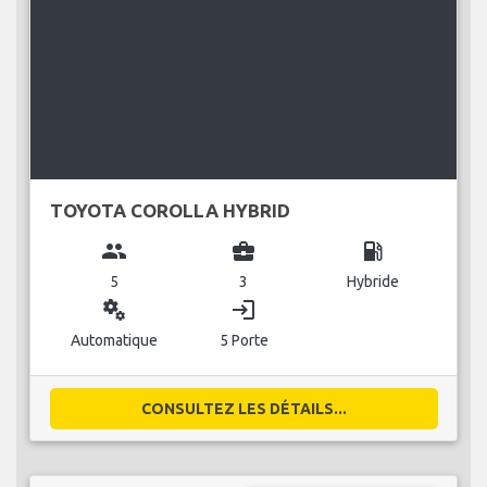
TOYOTA COROLLA HYBRID
group
business_center
local_gas_station
5
3
Hybride
miscellaneous_services
login
Automatique
5 Porte
CONSULTEZ LES DÉTAILS...