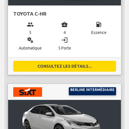
TOYOTA C-HR
group
business_center
local_gas_station
5
4
Essence
miscellaneous_services
login
Automatique
5 Porte
CONSULTEZ LES DÉTAILS...
BERLINE INTERMÉDIAIRE