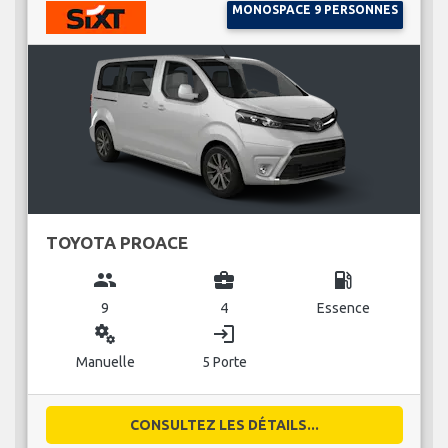
MONOSPACE 9 PERSONNES
TOYOTA PROACE
group
business_center
local_gas_station
9
4
Essence
miscellaneous_services
login
Manuelle
5 Porte
CONSULTEZ LES DÉTAILS...