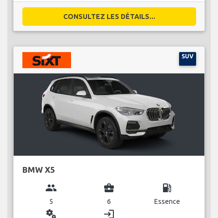
CONSULTEZ LES DÉTAILS...
SUV
BMW X5
group
business_center
local_gas_station
5
6
Essence
miscellaneous_services
login