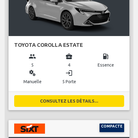
TOYOTA COROLLA ESTATE
group
business_center
local_gas_station
5
4
Essence
miscellaneous_services
login
Manuelle
5 Porte
CONSULTEZ LES DÉTAILS...
COMPACTE