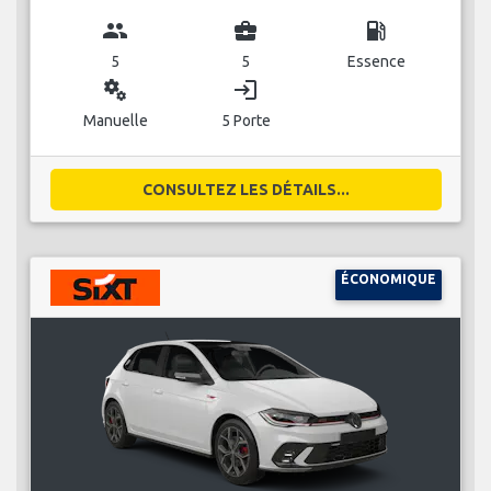
group
business_center
local_gas_station
5
5
Essence
miscellaneous_services
login
Manuelle
5 Porte
CONSULTEZ LES DÉTAILS...
ÉCONOMIQUE