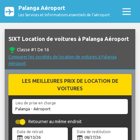
Palanga Aéroport
Les Services et Informations essentiels de l’aéroport
SIXT Location de voitures à Palanga Aéroport
emoji_events
Classe #1 De 16
Comparer les sociétés de location de voitures à Palanga
Aéroport
LES MEILLEURES PRIX DE LOCATION DE
VOITURES
Lieu de prise en charge
Retourner au même endroit
Date de retrait
Date de restitution