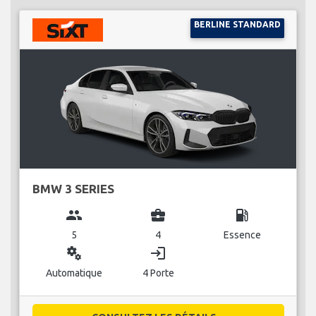
BERLINE STANDARD
BMW 3 SERIES
group
business_center
local_gas_station
5
4
Essence
miscellaneous_services
login
Automatique
4 Porte