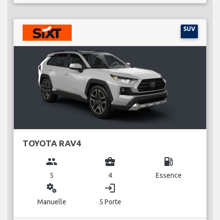
SUV
TOYOTA RAV4
group
business_center
local_gas_station
5
4
Essence
miscellaneous_services
login
Manuelle
5 Porte