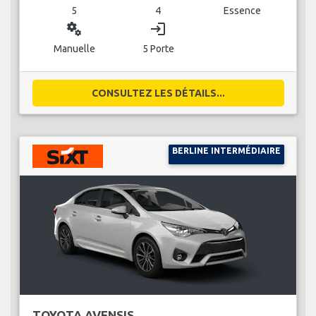
5
4
Essence
miscellaneous_services
login
Manuelle
5 Porte
CONSULTEZ LES DÉTAILS...
BERLINE INTERMÉDIAIRE
TOYOTA AVENSIS