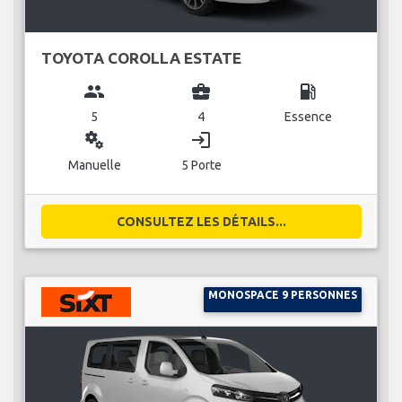
TOYOTA COROLLA ESTATE
group
business_center
local_gas_station
5
4
Essence
miscellaneous_services
login
Manuelle
5 Porte
CONSULTEZ LES DÉTAILS...
MONOSPACE 9 PERSONNES