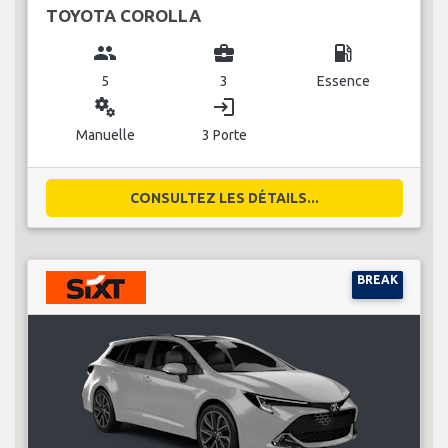
TOYOTA COROLLA
group
business_center
local_gas_station
5
3
Essence
miscellaneous_services
login
Manuelle
3 Porte
CONSULTEZ LES DÉTAILS...
BREAK