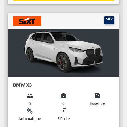
SUV
BMW X3
group
business_center
local_gas_station
5
6
Essence
miscellaneous_services
login
Automatique
5 Porte