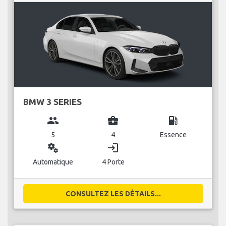
BMW 3 SERIES
group
business_center
local_gas_station
5
4
Essence
miscellaneous_services
login
Automatique
4 Porte
CONSULTEZ LES DÉTAILS...