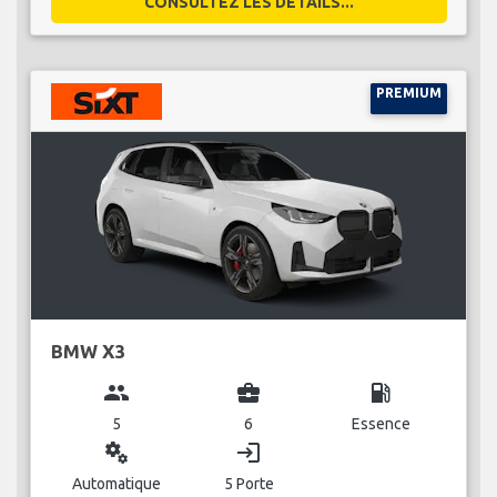
CONSULTEZ LES DÉTAILS...
PREMIUM
BMW X3
group
business_center
local_gas_station
5
6
Essence
miscellaneous_services
login
Automatique
5 Porte