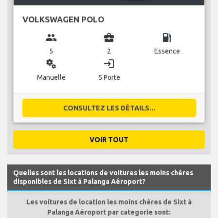
VOLKSWAGEN POLO
group
business_center
local_gas_station
5
2
Essence
miscellaneous_services
login
Manuelle
5 Porte
CONSULTEZ LES DÉTAILS...
VOIR TOUT
Quelles sont les locations de voitures les moins chères
disponibles de Sixt à Palanga Aéroport?
Les voitures de location les moins chères de Sixt à
Palanga Aéroport par categorie sont: