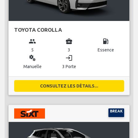
TOYOTA COROLLA
group
business_center
local_gas_station
5
3
Essence
miscellaneous_services
login
Manuelle
3 Porte
CONSULTEZ LES DÉTAILS...
BREAK