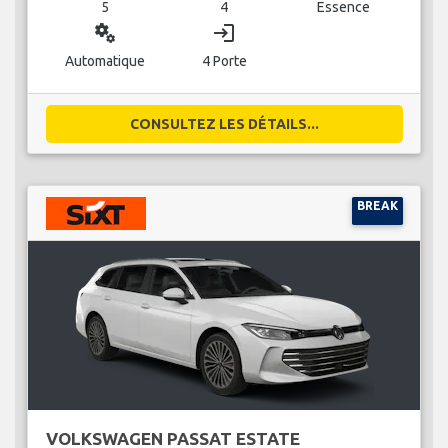
5
4
Essence
miscellaneous_services
login
Automatique
4 Porte
CONSULTEZ LES DÉTAILS...
BREAK
VOLKSWAGEN PASSAT ESTATE