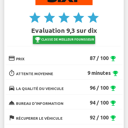
star
star
star
star
star
Evaluation 9,3 sur dix
emoji_events
CLASSE DE MEILLEUR FOUNISSEUR
credit_card
87 / 100
emoji_events
PRIX
timer
9 minutes
emoji_events
ATTENTE MOYENNE
directions_car
96 / 100
emoji_events
LA QUALITÉ DU VEHICULE
room_service
94 / 100
emoji_events
BUREAU D'INFORMATION
flag
92 / 100
emoji_events
RÉCUPERER LE VÉHICULE