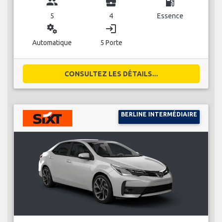
group
business_center
local_gas_station
5
4
Essence
miscellaneous_services
login
Automatique
5 Porte
CONSULTEZ LES DÉTAILS...
BERLINE INTERMÉDIAIRE