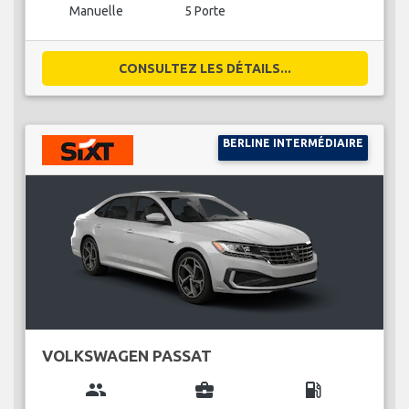
Manuelle
5 Porte
CONSULTEZ LES DÉTAILS...
BERLINE INTERMÉDIAIRE
VOLKSWAGEN PASSAT
group
business_center
local_gas_station