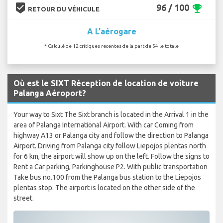
beenhere
96 / 100
emoji_events
RETOUR DU VÉHICULE
A L'aérogare
* Calculé de 12 critiques recentes de la part de 54 le totale
Où est le SIXT Réception de location de voiture
Palanga Aéroport?
Your way to Sixt The Sixt branch is located in the Arrival 1 in the
area of Palanga International Airport. With car Coming from
highway A13 or Palanga city and follow the direction to Palanga
Airport. Driving from Palanga city follow Liepojos plentas north
for 6 km, the airport will show up on the left. Follow the signs to
Rent a Car parking, Parkinghouse P2. With public transportation
Take bus no.100 from the Palanga bus station to the Liepojos
plentas stop. The airport is located on the other side of the
street.