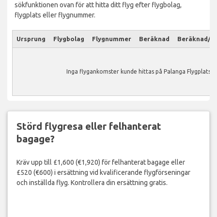
sökfunktionen ovan för att hitta ditt flyg efter flygbolag,
flygplats eller flygnummer.
Ursprung
Flygbolag
Flygnummer
Beräknad
Beräknad/Ak
Inga flygankomster kunde hittas på Palanga Flygplats.
Störd flygresa eller felhanterat
bagage?
Kräv upp till £1,600 (€1,920) för felhanterat bagage eller
£520 (€600) i ersättning vid kvalificerande flygförseningar
och inställda flyg. Kontrollera din ersättning gratis.