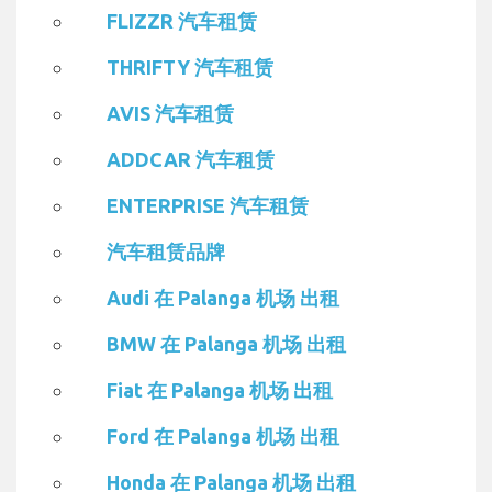
FLIZZR 汽车租赁
THRIFTY 汽车租赁
AVIS 汽车租赁
ADDCAR 汽车租赁
ENTERPRISE 汽车租赁
汽车租赁品牌
Audi 在 Palanga 机场 出租
BMW 在 Palanga 机场 出租
Fiat 在 Palanga 机场 出租
Ford 在 Palanga 机场 出租
Honda 在 Palanga 机场 出租